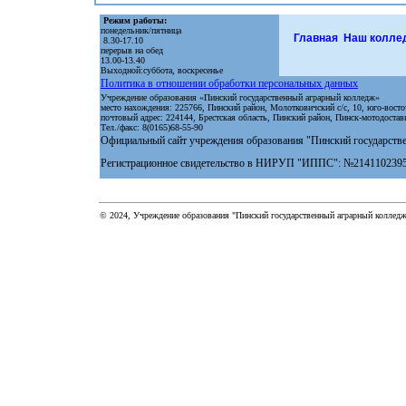
Режим работы
:
понедельник/пятница
Главная
Н
аш
колле
8.30-17.10
перерыв на обед
13.00-13.40
Выходной:суббота, воскресенье
Политика в отношении обработки персональных данных
Учреждение образования «Пинский государственный аграрный колледж»
место нахождения: 225766, Пинский район, Молотковичский с/с, 10, юго-вос
почтовый адрес: 224144, Брестская область, Пинский район, Пинск-мотодоста
Тел./факс: 8(0165)68-55-90
Официальный сайт учреждения образования "Пинский государств
Регистрационное свидетельство в НИРУП "ИППС":
№2141102395 
© 2024, Учреждение образования "Пинский государственный аграрный коллед