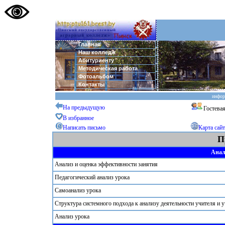
Главная
Наш колледж
Абитуриенту
Методическая работа
Фотоальбом
Контакты
инфор
На предыдущую
Гостева
В избранное
Написать письмо
Карта сайт
П
Анал
Анализ и оценка эффективности занятия
Педагогический анализ урока
Самоанализ урока
Структура системного подхода к анализу деятельности учителя и 
Анализ урока